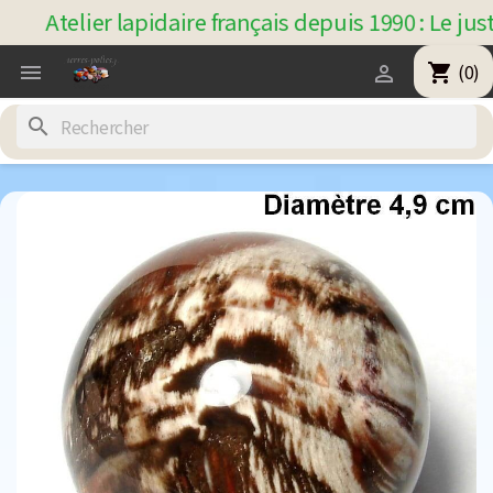
Atelier lapidaire français depuis 1990 : Le just
(0)
shopping_cart


search