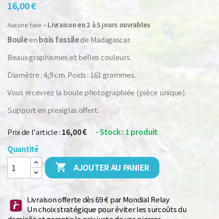
16,00 €
Aucune taxe
Livraison en 2 à 5 jours ouvrables
Boule
en
bois fossile
de Madagascar.
Beaux graphismes et belles couleurs.
Diamètre : 4,9 cm. Poids : 161 grammes.
Vous recevrez la boule photographiée (pièce unique).
Support en plexiglas offert.
- Stock : 1 produit
Prix de l'article :
16,00 €
Quantité
AJOUTER AU PANIER

Livraison offerte dès 69 € par Mondial Relay
Un choix stratégique pour éviter les surcoûts du
domicile et garantir le prix juste de vos pierres