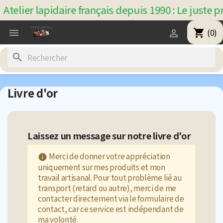
elier lapidaire français depuis 1990 : Le juste p
(0)
shopping_cart


search
Livre d'or
Laissez un message sur notre livre d'or
Merci de donner votre appréciation

uniquement sur mes produits et mon
travail artisanal. Pour tout problème lié au
transport (retard ou autre), merci de me
contacter directement via le formulaire de
contact, car ce service est indépendant de
ma volonté.