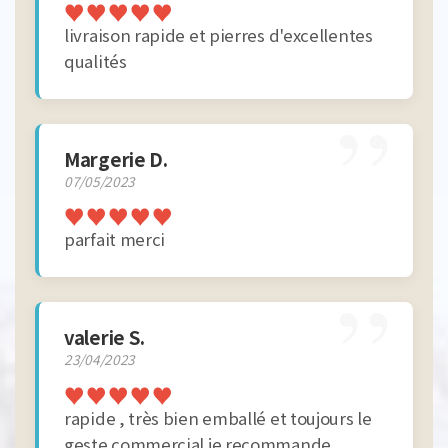
♥
♥
♥
♥
♥
livraison rapide et pierres d'excellentes
qualités
”
Margerie D.
07/05/2023
♥
♥
♥
♥
♥
parfait merci
”
valerie S.
23/04/2023
♥
♥
♥
♥
♥
rapide , très bien emballé et toujours le
geste commercial je recommande