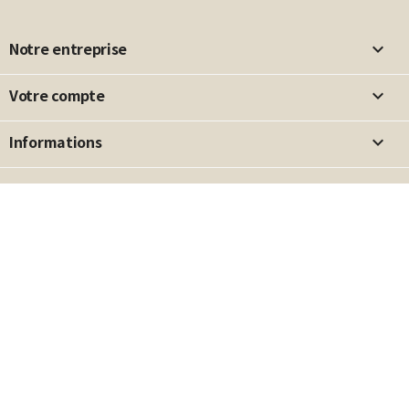
Notre entreprise

Votre compte

Informations
keyboard_arrow_down