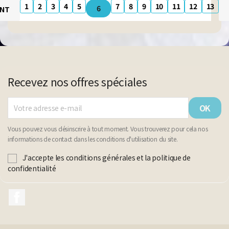
1
2
3
4
5
7
8
9
10
11
12
13
6
ENT
Recevez nos offres spéciales
Vous pouvez vous désinscrire à tout moment. Vous trouverez pour cela nos
informations de contact dans les conditions d'utilisation du site.
J'accepte les conditions générales et la politique de
confidentialité
Facebook