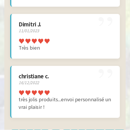
”
Dimitri J.
11/01/2023
♥
♥
♥
♥
♥
Très bien
”
christiane c.
16/12/2022
♥
♥
♥
♥
♥
très jolis produits...envoi personnalisé un
vrai plaisir !