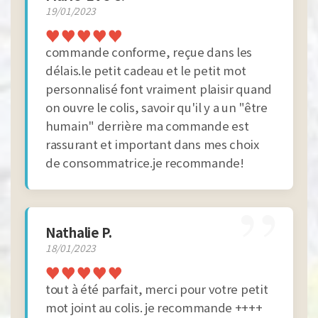
”
19/01/2023
♥
♥
♥
♥
♥
commande conforme, reçue dans les
délais.le petit cadeau et le petit mot
personnalisé font vraiment plaisir quand
on ouvre le colis, savoir qu'il y a un "être
humain" derrière ma commande est
rassurant et important dans mes choix
de consommatrice.je recommande!
”
Nathalie P.
18/01/2023
♥
♥
♥
♥
♥
tout à été parfait, merci pour votre petit
mot joint au colis. je recommande ++++